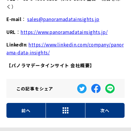
く）
E-mail
：
sales@panoramadatainsights.jp
URL
：
https://www.panoramadatainsights.jp/
LinkedIn
:
https://www.linkedin.com/company/panor
ama-data-insights/
【パノラマデータインサイト 会社概要】
この記事を
シェア
前へ
次へ