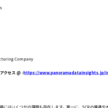
s
d
acturing Company
クセス @ -
https://www.panoramadatainsights.jp/in
市場にはいくつかの課題も存在します。第一に、SCRの導通や