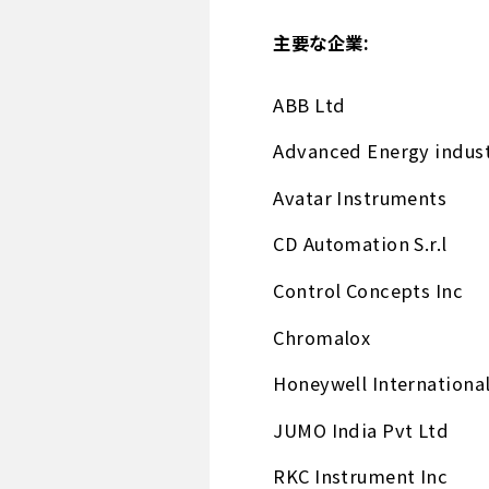
主要な企業:
ABB Ltd
Advanced Energy indust
Avatar Instruments
CD Automation S.r.l
Control Concepts Inc
Chromalox
Honeywell International
JUMO India Pvt Ltd
RKC Instrument Inc