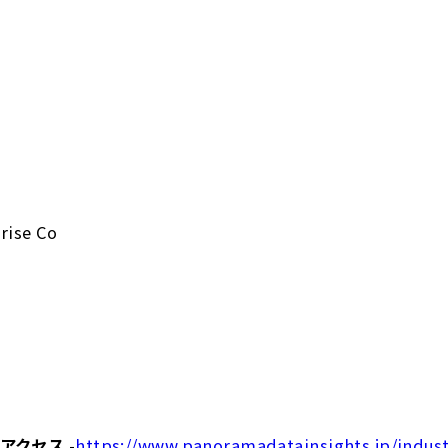
rise Co
アクセス
-
https://www.panoramadatainsights.jp/indust