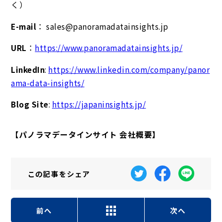
く）
E-mail
： sales@panoramadatainsights.jp
URL
：
https://www.panoramadatainsights.jp/
LinkedIn
:
https://www.linkedin.com/company/panor
ama-data-insights/
Blog Site
:
https://japaninsights.jp/
【パノラマデータインサイト 会社概要】
この記事を
シェア
前へ
次へ