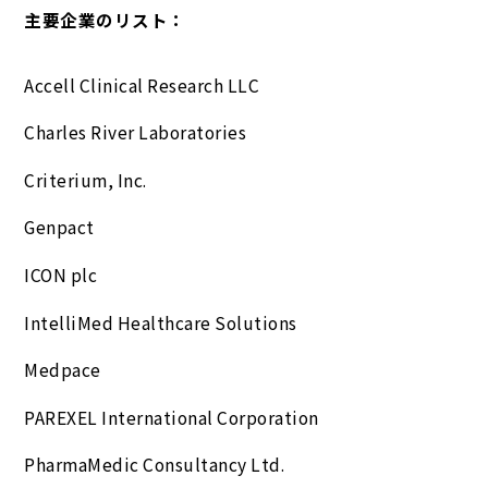
主要企業のリスト：
Accell Clinical Research LLC
Charles River Laboratories
Criterium, Inc.
Genpact
ICON plc
IntelliMed Healthcare Solutions
Medpace
PAREXEL International Corporation
PharmaMedic Consultancy Ltd.