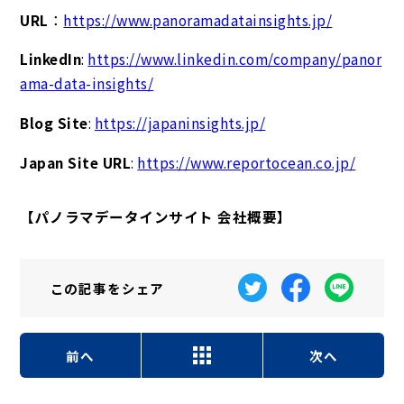
URL
：
https://www.panoramadatainsights.jp/
LinkedIn
:
https://www.linkedin.com/company/panor
ama-data-insights/
Blog Site
:
https://japaninsights.jp/
Japan Site URL
:
https://www.reportocean.co.jp/
【パノラマデータインサイト 会社概要】
この記事を
シェア
前へ
次へ